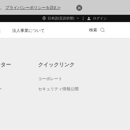
す。
プライバシーポリシーを読む>
ログイン
日本語(言語切替)
検索
法
法人事業について
ンター
クイックリンク
コーポレート
ー
セキュリティ情報公開