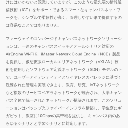
けにはいかないと認識していますが、このような最先端の情報通
信技術（ICT）をサポートできるスマートなキャンパスネットワ
ークを、シンプルで柔軟性が高く、管理しやすい形で提供するの
は容易なことではありません。
ファーウェイのコンバージドキャンパスネットワークソリューシ
ョンは、一連のキャンパススイッチとオールシナリオ対応の
AirEngine Wi-Fi 6、iMaster Network Cloud Engine（NCE）製品
を提供し、仮想拡張ローカルエリアネットワーク（VXLAN）技
術を使用したソフトウェア定義ネットワーク（SDN）モデルの下
で、ユーザーアイデンティティとワイヤレスカバレッジに基づく
洗練された管理を実装できます。教育、研究、IoTネットワーク
など複数のサービスベアラネットワークが統合され、大学キャン
パス全体で統一されたネットワークが構築されます。このソリュ
ーションはパッシブ光ファイバーインフラを構築し、学生寮にギ
ガビット、教室に10Gbpsの高帯域を提供し、キャンパス内のあ
らゆるシナリオと学習シナリオに対応します。