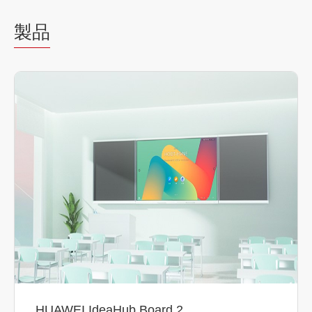
製品
HUAWEI IdeaHub Board 2