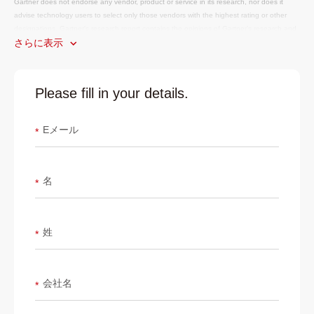
Gartner does not endorse any vendor, product or service in its research, nor does it
advise technology users to select only those vendors with the highest rating or other
designations. Gartner's research report contains the opinions of Gartner's research and
さらに表示
consulting organization, and such opinions should not be construed as statements of
fact. With respect to this study, Gartner disclaims all warranties, express or implied,
including any warranties of merchantability or fitness for a particular purpose. GARTNER
is a registered trademark and service mark of Gartner, Inc. and/or its affiliates in the U.S.
Please fill in your details.
and internationally, MAGIC QUADRANT is a registered trademark of Gartner, Inc. and/or
its affiliates and is used herein with permission. All rights reserved.
Eメール
*
名
*
姓
*
会社名
*