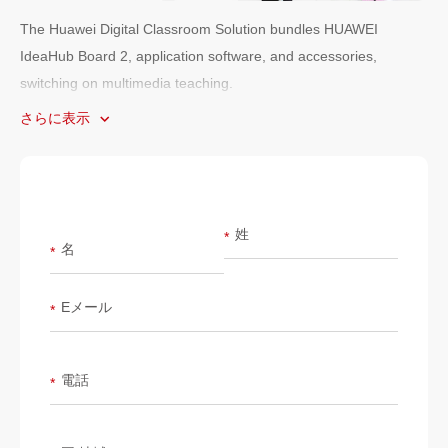
The Huawei Digital Classroom Solution bundles HUAWEI
IdeaHub Board 2, application software, and accessories,
switching on multimedia teaching.
さらに表示
Plus, Huawei works with dedicated education partners to provide
a full range of teaching content and applications, opening easy
access to teaching resources.
• Foster a healthier, more inclusive learning environment.
姓
*
• Injecting IT into traditional teaching methods to reinvigorate the
名
*
classroom.
• Easy access to a full range of teaching applications.
Eメール
*
• Plus, discover class content that really engages.
Eager to enhance your school's learning experience through
電話
technology?
*
Discover more.