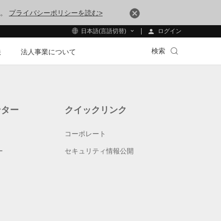
す。
プライバシーポリシーを読む>
ログイン
日本語(言語切替)
検索
法
法人事業について
ンター
クイックリンク
コーポレート
ー
セキュリティ情報公開