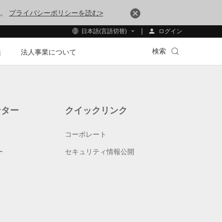
す。
プライバシーポリシーを読む>
ログイン
日本語(言語切替)
検索
法
法人事業について
ンター
クイックリンク
コーポレート
ー
セキュリティ情報公開