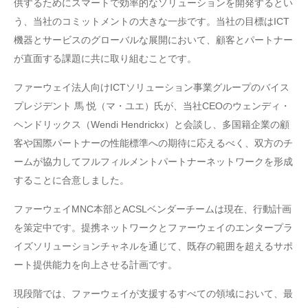
供するためにスマートで効率的なソリューションを開発するとい
う、当社のコミットメントの大きな一歩です。当社の目標はICT
機器とサービスのグローバルな展開において、顧客とパートナー
が直面する課題に共に取り組むことです。
ファーウェイ法人向けICTソリューション事業グループのバイス
プレジデント 馬 悦（マ・ユエ）氏が、当社CEOのウェンディ・
ヘンドリックス（Wendi Hendrickx）と会談し、多国籍企業の顧
客や国際パートナーの性能標準への期待に応えるべく、双方のチ
ームが協力してフルフィルメントパートナーネットワークを形成
することに合意しました。
ファーウェイMNC本部とACSLベンダーチームは現在、行動計画
を策定中です。提携ネットワークとファーウェイのエンタープラ
イズソリューションチャネルを通じて、既存の範囲を超えるサポ
ート提供能力を向上させる計画です。
現段階では、ファーウェイが支援するすべての領域において、最