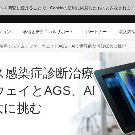
サイトを閲覧し続けることで、Cookieの使用に同意したものとみなされま
ション
学習とテクニカルサポート
パートナー
購入方
治療システム：ファーウェイとAGS、AIで世界的な感染拡大に挑む
ス感染症診断治療
ェイとAGS、AI
大に挑む