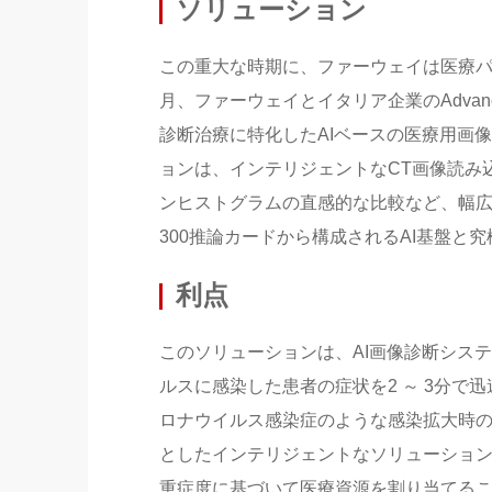
ソリューション
この重大な時期に、ファーウェイは医療パ
月、ファーウェイとイタリア企業のAdvanced
診断治療に特化したAIベースの医療用画
ョンは、インテリジェントなCT画像読み
ンヒストグラムの直感的な比較など、幅広いイン
300推論カードから構成されるAI基盤と
利点
このソリューションは、AI画像診断シス
ルスに感染した患者の症状を2 ～ 3分で
ロナウイルス感染症のような感染拡大時の治
としたインテリジェントなソリューショ
重症度に基づいて医療資源を割り当てる