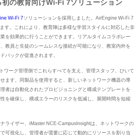
の教育向けWi-Fi 7ソリューション
ine Wi-Fi 7
ソリューションを採用しました。AirEngine Wi-Fi 7
実現します。これにより、教育陣は多様な学習スタイルに対応した非
授業を効果的に行うことができます。リアルタイムコラボレー
り、教員と生徒のシームレスな接続が可能になり、教室内外を
ードバックが促進されます。
usはネットワーク管理側でこれらすべてを支え、管理スタッフ、ひいて
させます。同製品を使用すると、新しいネットワーク機器の導
管理者は自動化されたプロビジョニングと構成テンプレートを
貫性を確保し、構成エラーのリスクを低減し、展開時間を短縮
ー、iMaster NCE-CampusInsightは、ネットワークの
ムで可視化し、管理者が需要に応じて動的にリソースを割り当