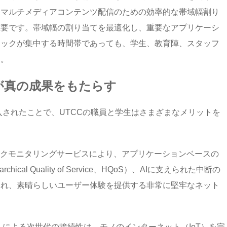
、マルチメディアコンテンツ配信のための効率的な帯域幅割り
重要です。帯域幅の割り当てを最適化し、重要なアプリケーシ
ィックが集中する時間帯であっても、学生、教育陣、スタッフ
す。
が真の成果をもたらす
入されたことで、UTCCの職員と学生はさまざまなメリットを
ークモニタリングサービスにより、アプリケーションベースの
al Quality of Service、HQoS）、AIに支えられた中断の
され、素晴らしいユーザー体験を提供する非常に堅牢なネット
ント（AP）による次世代の接続性は、モノのインターネット（IoT）を完