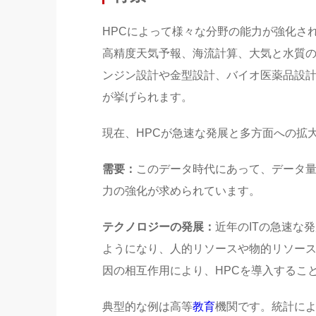
HPCによって様々な分野の能力が強化さ
高精度天気予報、海流計算、大気と水質
ンジン設計や金型設計、バイオ医薬品設
が挙げられます。
現在、HPCが急速な発展と多方面への拡
需要：
このデータ時代にあって、データ
力の強化が求められています。
テクノロジーの発展：
近年のITの急速な
ようになり、人的リソースや物的リソース
因の相互作用により、HPCを導入するこ
典型的な例は高等
教育
機関です。統計によ