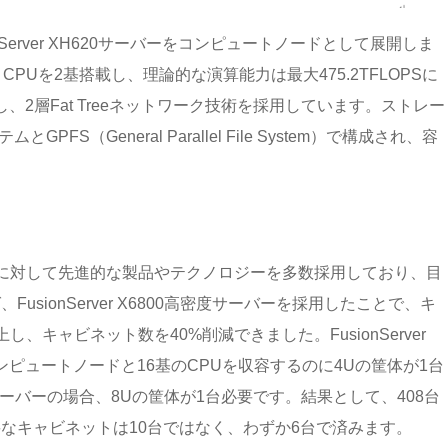
Server XH620サーバーをコンピュートノードとして展開しま
0 v4 CPUを2基搭載し、理論的な演算能力は最大475.2TFLOPSに
用し、2層Fat Treeネットワーク技術を採用しています。ストレー
とGPFS（General Parallel File System）で構成され、容
ンに対して先進的な製品やテクノロジーを多数採用しており、目
sionServer X6800高密度サーバーを採用したことで、キ
、キャビネット数を40%削減できました。FusionServer
ンピュートノードと16基のCPUを収容するのに4Uの筐体が1台
ーバーの場合、8Uの筐体が1台必要です。結果として、408台
なキャビネットは10台ではなく、わずか6台で済みます。