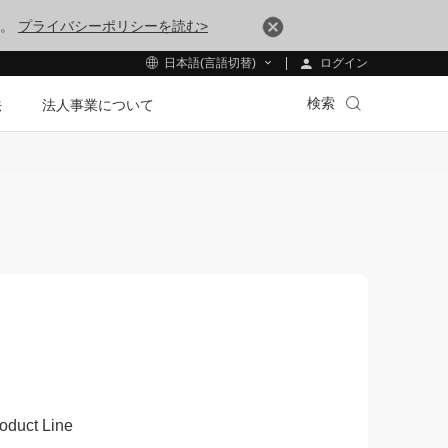
す。
プライバシーポリシーを読む>
ログイン
日本語(言語切替)
検索
法
法人事業について
oduct Line