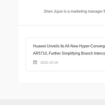
Shen Jujun is a marketing manager 
Huawei Unveils Its All-New Hyper-Conver
AR5710, Further Simplifying Branch Interc
2022-10-19