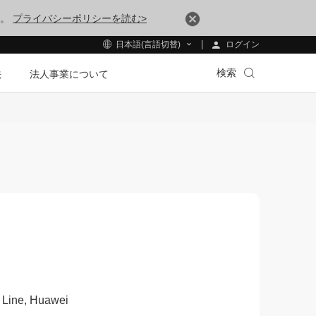
す。
プライバシーポリシーを読む>
ログイン
日本語(言語切替)
検索
法
法人事業について
 Line, Huawei