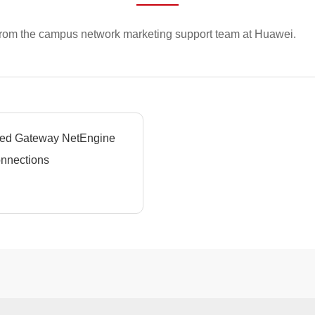
from the campus network marketing support team at Huawei.
ged Gateway NetEngine
onnections