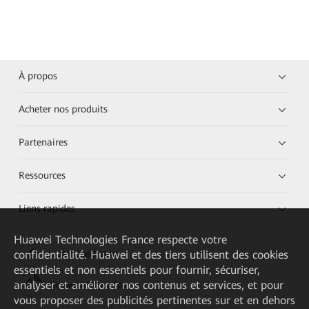
À propos
Acheter nos produits
Partenaires
Ressources
Liens rapides
Huawei Technologies France
respecte votre
confidentialité. Huawei et des tiers utilisent des cookies
HUAWEI eKit App
essentiels et non essentiels pour fournir, sécuriser,
analyser et améliorer nos contenus et services, et pour
Huawei HiKnow App
vous proposer des publicités pertinentes sur et en dehors