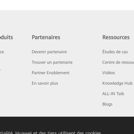
duits
Partenaires
Ressources
ice
Devenir partenaire
Études de cas
Trouver un partenaire
Centre de ressou
r
Partner Enablement
Vidéos
En savoir plus
Knowledge Hub
ALL-IN Talk
Blogs
ialité. Huawei et des tiers utilisent des cookies