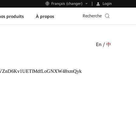
Login
Français (changer)
Recherche
os produits
À propos
En /
中