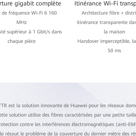
ture gigabit complète
Itinérance Wi-Fi trans
 de fréquence Wi-Fi 6 160
Architecture fibre + distr
MHz
itinérance transparente da
sté supérieur à 1 Gbit/s dans
la maison
chaque pièce
Handover imperceptible, la
50 ms
TTR est la solution innovante de Huawei pour les réseaux dome
ette solution utilise des fibres caractérisées par une petite tail
rotection contre les interférences électromagnétiques (anti-EMI
lle résout le problème de la couverture du dernier mètre des r