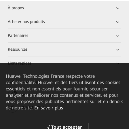
À propos
Acheter nos produits
Partenaires
Ressources
Liens rapides
Huawei Technologies France
respecte votre
confidentialité. Huawei et des tiers utilisent des cookies
HUAWEI eKit App
essentiels et non essentiels pour fournir, sécuriser,
analyser et améliorer nos contenus et services, et pour
Huawei HiKnow App
vous proposer des publicités pertinentes sur et en dehors
de notre site.
En savoir plus
HUAWEI eFly App