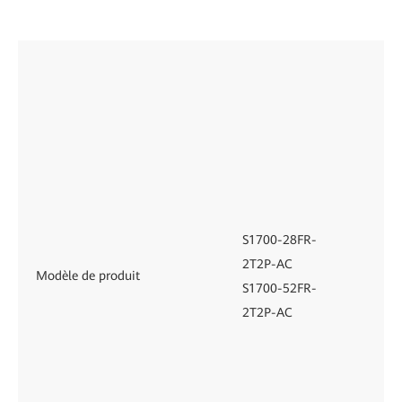
S1700-28FR-
S1
2T2P-AC
E
Modèle de produit
S1700-52FR-
S1
2T2P-AC
PW