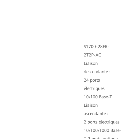
S1700-28FR-
2T2P-AC
Liaison
descendante :
24 ports
électriques
10/100 Base-T
Liaison
ascendante :
Li
2 ports électriques
de
10/100/1000 Base-
8 
T, 2 ports optiques