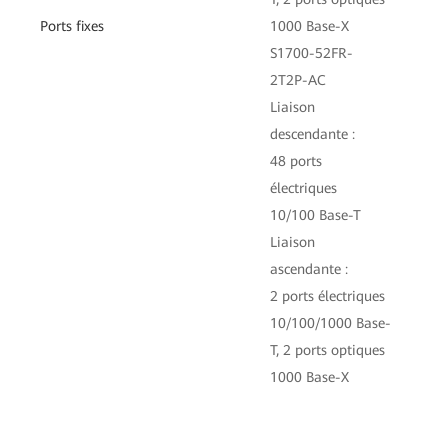
10
Ports fixes
1000 Base-X
T
S1700-52FR-
Li
2T2P-AC
as
Liaison
2 
descendante :
10
48 ports
électriques
10/100 Base-T
Liaison
ascendante :
2 ports électriques
10/100/1000 Base-
T, 2 ports optiques
1000 Base-X