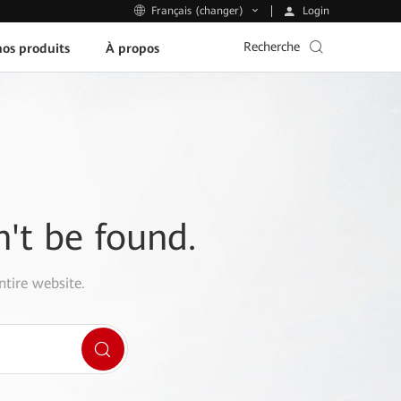
Login
Français (changer)
Recherche
os produits
À propos
n't be found.
ntire website.