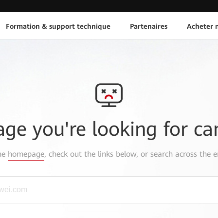
Formation & support technique
Partenaires
Acheter n
age you're looking for ca
the
homepage
, check out the links below, or search across the e