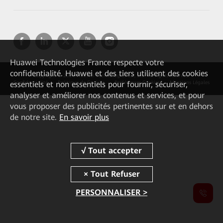
Huawei Technologies France
respecte votre
confidentialité. Huawei et des tiers utilisent des cookies
Copyright © 2026 Huawei Technologies Co., Ltd. All rights reserved.
essentiels et non essentiels pour fournir, sécuriser,
Confidentialité
Politique de Cookies
Préférences Cookies
Mentions Légales
analyser et améliorer nos contenus et services, et pour
vous proposer des publicités pertinentes sur et en dehors
de notre site.
En savoir plus
PERSONNALISER >