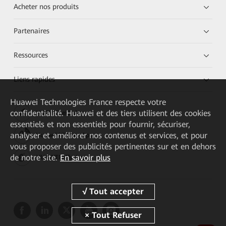
Acheter nos produits
Partenaires
Ressources
Liens rapides
Huawei Technologies France
respecte votre
confidentialité. Huawei et des tiers utilisent des cookies
HUAWEI eKit App
essentiels et non essentiels pour fournir, sécuriser,
analyser et améliorer nos contenus et services, et pour
Huawei HiKnow App
vous proposer des publicités pertinentes sur et en dehors
de notre site.
En savoir plus
HUAWEI eFly App