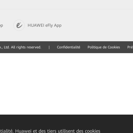
pp
HUAWEI eFly App
 Ltd. All rights reserved.
|
Confidentialité
Politique de Cookies
Pré
ialité. Huawei et des tiers utilisent des cookies