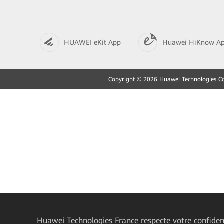
HUAWEI eKit App
Huawei HiKnow A
Copyright © 2026 Huawei Technologies Co.,
Huawei Technologies France
respecte votre confident