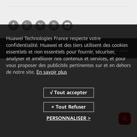
Huawei Technologies France
respecte votre
confidentialité. Huawei et des tiers utilisent des cookies
Copyright © 2026 Huawei Technologies Co., Ltd. All rights reserved.
essentiels et non essentiels pour fournir, sécuriser,
Confidentialité
Politique de Cookies
Préférences Cookies
Mentions Légales
analyser et améliorer nos contenus et services, et pour
vous proposer des publicités pertinentes sur et en dehors
de notre site.
En savoir plus
PERSONNALISER >