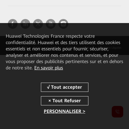
Huawei Technologies France
respecte votre
confidentialité. Huawei et des tiers utilisent des cookies
Copyright © 2026 Huawei Technologies Co., Ltd. All rights reserved.
essentiels et non essentiels pour fournir, sécuriser,
Confidentialité
Politique de Cookies
Préférences Cookies
Mentions Légales
analyser et améliorer nos contenus et services, et pour
vous proposer des publicités pertinentes sur et en dehors
de notre site.
En savoir plus
PERSONNALISER >