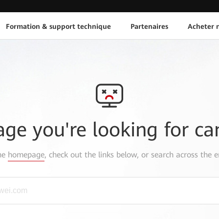
Formation & support technique
Partenaires
Acheter n
age you're looking for ca
the
homepage
, check out the links below, or search across the e