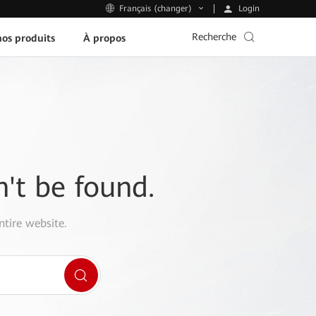
Login
Français (changer)
Recherche
os produits
À propos
n't be found.
ntire website.