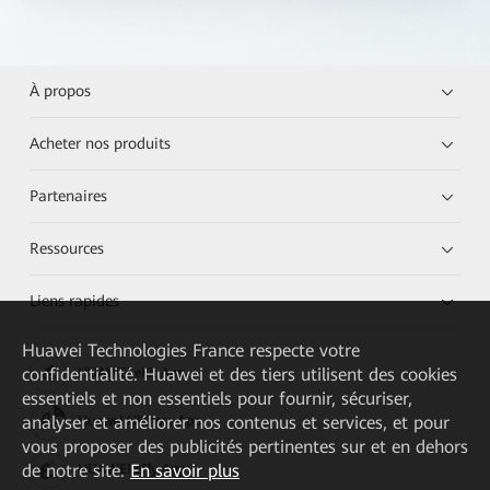
À propos
Acheter nos produits
Partenaires
Ressources
Liens rapides
Huawei Technologies France
respecte votre
confidentialité. Huawei et des tiers utilisent des cookies
HUAWEI eKit App
essentiels et non essentiels pour fournir, sécuriser,
analyser et améliorer nos contenus et services, et pour
Huawei HiKnow App
vous proposer des publicités pertinentes sur et en dehors
de notre site.
En savoir plus
HUAWEI eFly App