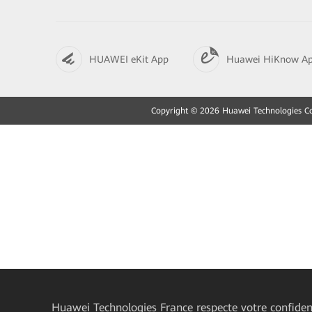
HUAWEI eKit App
Huawei HiKnow A
Copyright © 2026 Huawei Technologies Co.,
Huawei Technologies France
respecte votre confident