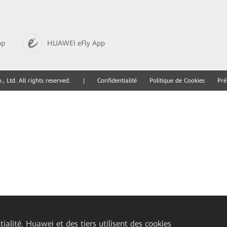
pp
HUAWEI eFly App
 Ltd. All rights reserved.
|
Confidentialité
Politique de Cookies
Pré
ialité. Huawei et des tiers utilisent des cookies