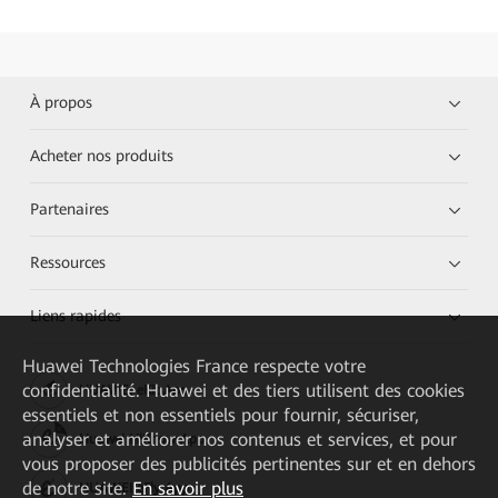
À propos
Acheter nos produits
Partenaires
Ressources
Liens rapides
Huawei Technologies France
respecte votre
confidentialité. Huawei et des tiers utilisent des cookies
HUAWEI eKit App
essentiels et non essentiels pour fournir, sécuriser,
analyser et améliorer nos contenus et services, et pour
Huawei HiKnow App
vous proposer des publicités pertinentes sur et en dehors
de notre site.
En savoir plus
HUAWEI eFly App