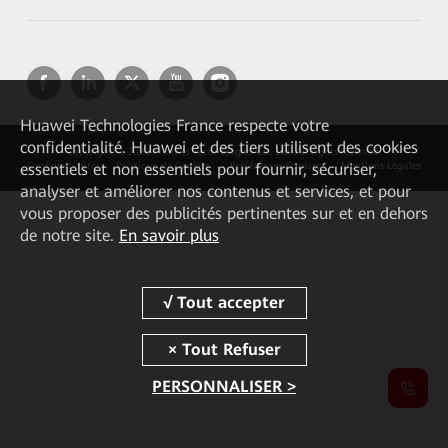
Huawei Technologies France
respecte votre
confidentialité. Huawei et des tiers utilisent des cookies
Copyright © 2026 Huawei Technologies Co., Ltd. All rights reserved.
essentiels et non essentiels pour fournir, sécuriser,
Confidentialité
Politique de Cookies
Préférences Cookies
Mentions Légales
analyser et améliorer nos contenus et services, et pour
vous proposer des publicités pertinentes sur et en dehors
de notre site.
En savoir plus
PERSONNALISER >