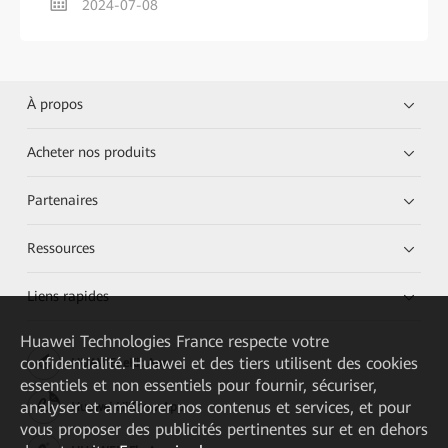
2024-07-08
À propos
Acheter nos produits
Partenaires
Ressources
Liens rapides
Huawei Technologies France
respecte votre
confidentialité. Huawei et des tiers utilisent des cookies
HUAWEI eKit App
essentiels et non essentiels pour fournir, sécuriser,
analyser et améliorer nos contenus et services, et pour
Huawei HiKnow App
vous proposer des publicités pertinentes sur et en dehors