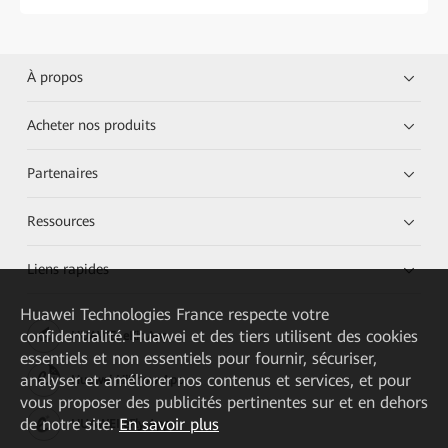
À propos
Acheter nos produits
Partenaires
Ressources
Liens rapides
Huawei Technologies France
respecte votre
confidentialité. Huawei et des tiers utilisent des cookies
HUAWEI eKit App
essentiels et non essentiels pour fournir, sécuriser,
analyser et améliorer nos contenus et services, et pour
Huawei HiKnow App
vous proposer des publicités pertinentes sur et en dehors
de notre site.
En savoir plus
HUAWEI eFly App