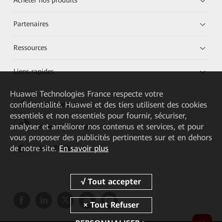
Acheter nos produits
Partenaires
Ressources
Liens rapides
Huawei Technologies France
respecte votre
confidentialité. Huawei et des tiers utilisent des cookies
HUAWEI eKit App
essentiels et non essentiels pour fournir, sécuriser,
analyser et améliorer nos contenus et services, et pour
Huawei HiKnow App
vous proposer des publicités pertinentes sur et en dehors
de notre site.
En savoir plus
HUAWEI eFly App