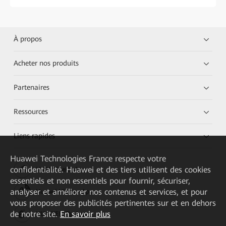
À propos
Acheter nos produits
Partenaires
Ressources
Liens rapides
Huawei Technologies France
respecte votre
confidentialité. Huawei et des tiers utilisent des cookies
HUAWEI eKit App
essentiels et non essentiels pour fournir, sécuriser,
analyser et améliorer nos contenus et services, et pour
Huawei HiKnow App
vous proposer des publicités pertinentes sur et en dehors
de notre site.
En savoir plus
HUAWEI eFly App