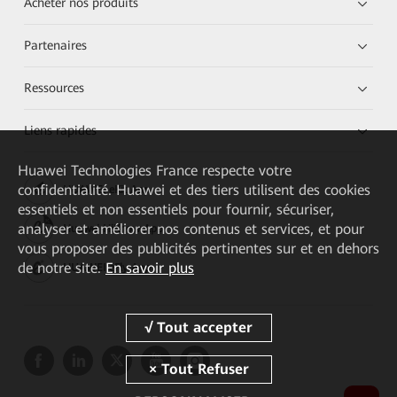
Acheter nos produits
Partenaires
Ressources
Liens rapides
Huawei Technologies France
respecte votre
confidentialité. Huawei et des tiers utilisent des cookies
HUAWEI eKit App
essentiels et non essentiels pour fournir, sécuriser,
analyser et améliorer nos contenus et services, et pour
Huawei HiKnow App
vous proposer des publicités pertinentes sur et en dehors
de notre site.
En savoir plus
HUAWEI eFly App