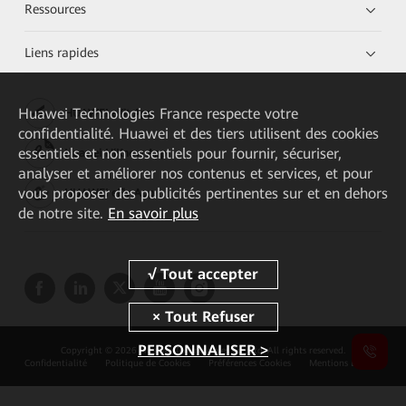
Ressources
Liens rapides
Huawei Technologies France
respecte votre
HUAWEI eKit App
confidentialité. Huawei et des tiers utilisent des cookies
essentiels et non essentiels pour fournir, sécuriser,
Huawei HiKnow App
analyser et améliorer nos contenus et services, et pour
vous proposer des publicités pertinentes sur et en dehors
HUAWEI eFly App
de notre site.
En savoir plus
PERSONNALISER >
Copyright © 2026 Huawei Technologies Co., Ltd. All rights reserved.
Confidentialité
Politique de Cookies
Préférences Cookies
Mentions Légales