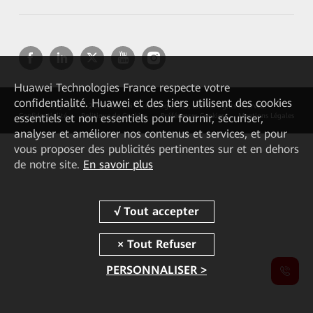
Huawei Technologies France
respecte votre
confidentialité. Huawei et des tiers utilisent des cookies
Copyright © 2026 Huawei Technologies Co., Ltd. All rights reserved.
essentiels et non essentiels pour fournir, sécuriser,
Confidentialité
Politique de Cookies
Préférences Cookies
Mentions Légales
analyser et améliorer nos contenus et services, et pour
vous proposer des publicités pertinentes sur et en dehors
de notre site.
En savoir plus
PERSONNALISER >