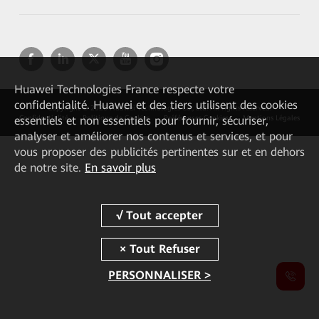
Huawei Technologies France
respecte votre
confidentialité. Huawei et des tiers utilisent des cookies
Copyright © 2026 Huawei Technologies Co., Ltd. All rights reserved.
essentiels et non essentiels pour fournir, sécuriser,
Confidentialité
Politique de Cookies
Préférences Cookies
Mentions Légales
analyser et améliorer nos contenus et services, et pour
vous proposer des publicités pertinentes sur et en dehors
de notre site.
En savoir plus
PERSONNALISER >