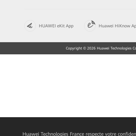
HUAWEI eKit App
Huawei HiKnow A
Copyright © 2026 Huawei Technologies Co.,
Huawei Technologies France
respecte votre confident