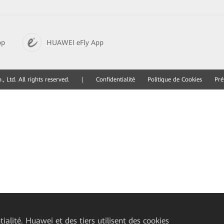
pp
HUAWEI eFly App
 Ltd. All rights reserved.
|
Confidentialité
Politique de Cookies
Pré
ialité. Huawei et des tiers utilisent des cookies