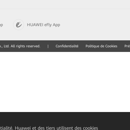
pp
HUAWEI eFly App
 Ltd. All rights reserved.
|
Confidentialité
Politique de Cookies
Pré
ialité. Huawei et des tiers utilisent des cookies