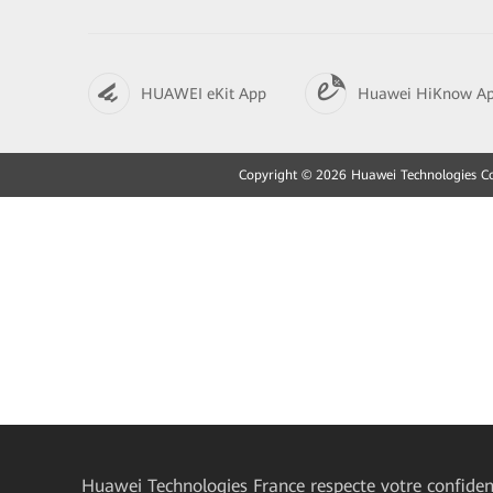
HUAWEI eKit App
Huawei HiKnow A
Copyright © 2026 Huawei Technologies Co.,
Huawei Technologies France
respecte votre confident