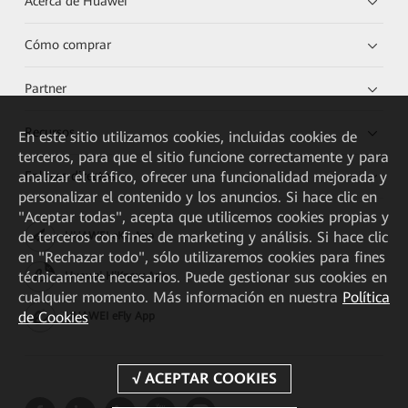
Acerca de Huawei
Cómo comprar
Partner
Recursos
En este sitio utilizamos cookies, incluidas cookies de
terceros, para que el sitio funcione correctamente y para
Enlaces directos
analizar el tráfico, ofrecer una funcionalidad mejorada y
personalizar el contenido y los anuncios. Si hace clic en
"Aceptar todas", acepta que utilicemos cookies propias y
de terceros con fines de marketing y análisis. Si hace clic
HUAWEI eKit App
en "Rechazar todo", sólo utilizaremos cookies para fines
técnicamente necesarios. Puede gestionar sus cookies en
Huawei HiKnow App
cualquier momento. Más información en nuestra
Política
de Cookies
HUAWEI eFly App