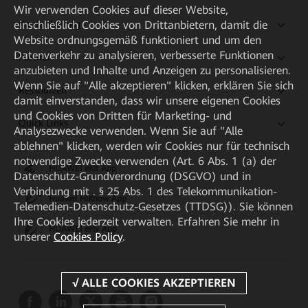
Wir verwenden Cookies auf dieser Website,
Kaufanleitung
einschließlich Cookies von Drittanbietern, damit die
Website ordnungsgemäß funktioniert und um den
Datenverkehr zu analysieren, verbesserte Funktionen
Partner
anzubieten und Inhalte und Anzeigen zu personalisieren.
Wenn Sie auf "Alle akzeptieren" klicken, erklären Sie sich
Ressourcen
damit einverstanden, dass wir unsere eigenen Cookies
und Cookies von Dritten für Marketing- und
Quick Links
Analysezwecke verwenden. Wenn Sie auf "Alle
ablehnen" klicken, werden wir Cookies nur für technisch
notwendige Zwecke verwenden (Art. 6 Abs. 1 (a) der
HUAWEI eKit App
Datenschutz-Grundverordnung (DSGVO) und in
Verbindung mit . § 25 Abs. 1 des Telekommunikation-
Huawei HiKnow App
Telemedien-Datenschutz-Gesetzes (TTDSG)). Sie können
Ihre Cookies jederzeit verwalten. Erfahren Sie mehr in
HUAWEI eFly App
unserer
Cookies Policy
.