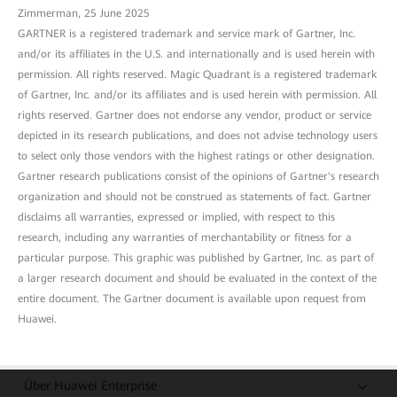
Zimmerman, 25 June 2025
GARTNER is a registered trademark and service mark of Gartner, Inc.
and/or its affiliates in the U.S. and internationally and is used herein with
permission. All rights reserved. Magic Quadrant is a registered trademark
of Gartner, Inc. and/or its affiliates and is used herein with permission. All
rights reserved. Gartner does not endorse any vendor, product or service
depicted in its research publications, and does not advise technology users
to select only those vendors with the highest ratings or other designation.
Gartner research publications consist of the opinions of Gartner's research
organization and should not be construed as statements of fact. Gartner
disclaims all warranties, expressed or implied, with respect to this
research, including any warranties of merchantability or fitness for a
particular purpose. This graphic was published by Gartner, Inc. as part of
a larger research document and should be evaluated in the context of the
entire document. The Gartner document is available upon request from
Huawei.
Über Huawei Enterprise