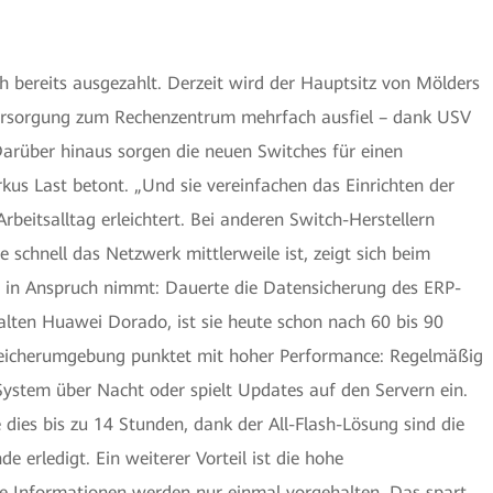
 bereits ausgezahlt. Derzeit wird der Hauptsitz von Mölders
ersorgung zum Rechenzentrum mehrfach ausfiel – dank USV
 Darüber hinaus sorgen die neuen Switches für einen
s Last betont. „Und sie vereinfachen das Einrichten der
beitsalltag erleichtert. Bei anderen Switch-Herstellern
e schnell das Netzwerk mittlerweile ist, zeigt sich beim
t in Anspruch nimmt: Dauerte die Datensicherung des ERP-
 alten Huawei Dorado, ist sie heute schon nach 60 bis 90
peicherumgebung punktet mit hoher Performance: Regelmäßig
stem über Nacht oder spielt Updates auf den Servern ein.
ies bis zu 14 Stunden, dank der All-Flash-Lösung sind die
de erledigt. Ein weiterer Vorteil ist die hohe
e Informationen werden nur einmal vorgehalten. Das spart