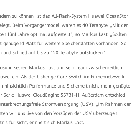
ern zu können, ist das All-Flash-System Huawei OceanStor
elegt. Beim Vorgängermodell waren es 40 Terabyte. „Mit der
en fünf Jahre optimal aufgestellt“, so Markus Last. „Sollten
ist genügend Platz für weitere Speicherplatten vorhanden. So
und schnell auf bis zu 120 Terabyte aufstocken.“
rlösung setzen Markus Last und sein Team zwischenzeitlich
wei ein. Als der bisherige Core Switch im Firmennetzwerk
 hinsichtlich Performance und Sicherheit nicht mehr genügte,
der Serie Huawei CloudEngine S5731-H. Außerdem entschied
 unterbrechungsfreie Stromversorgung (USV). „Im Rahmen der
n wir uns live von den Vorzügen der USV überzeugen.
nis für sich“, erinnert sich Markus Last.