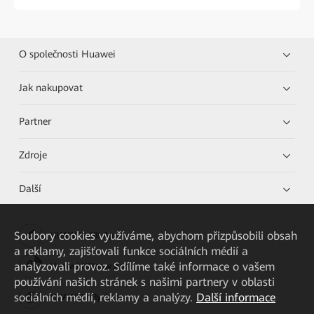
O společnosti Huawei
Jak nakupovat
Partner
Zdroje
Další
Soubory cookies využíváme, abychom přizpůsobili obsah
HUAWEI eKit App
a reklamy, zajišťovali funkce sociálních médií a
analyzovali provoz. Sdílíme také informace o vašem
Huawei HiKnow App
používání našich stránek s našimi partnery v oblasti
sociálních médií, reklamy a analýzy.
Další informace
HUAWEI eFly App