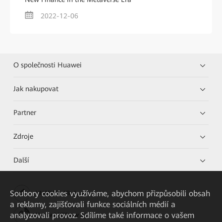
2022-12-06
O společnosti Huawei
Jak nakupovat
Partner
Zdroje
Další
Soubory cookies využíváme, abychom přizpůsobili obsah
HUAWEI eKit App
a reklamy, zajišťovali funkce sociálních médií a
analyzovali provoz. Sdílíme také informace o vašem
Huawei HiKnow App