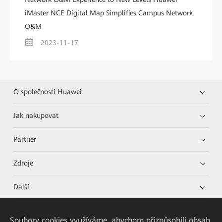
iMaster NCE Digital Map Simplifies Campus Network
O&M
2023-11-17
O společnosti Huawei
Jak nakupovat
Partner
Zdroje
Další
Soubory cookies využíváme, abychom přizpůsobili obsah
HUAWEI eKit App