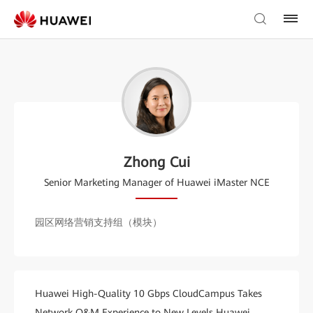
Zhong Cui
Senior Marketing Manager of Huawei iMaster NCE
园区网络营销支持组（模块）
Huawei High-Quality 10 Gbps CloudCampus Takes
Network O&M Experience to New Levels Huawei