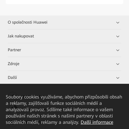
O společnosti Huawei
Jak nakupovat
Partner
Zdroje
Další
Soubory cookies využíváme, abychom přizpůsobili obsah
HUAWEI eKit App
a reklamy, zajišťovali funkce sociálních médií a
analyzovali provoz. Sdílíme také informace o vašem
Huawei HiKnow App
používání našich stránek s našimi partnery v oblasti
sociálních médií, reklamy a analýzy.
Další informace
HUAWEI eFly App