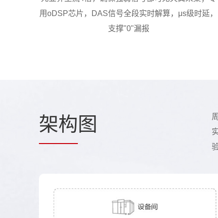
用oDSP芯片，DAS信号全段实时解算，μs级时延，
支撑"0"漏报
架构
图