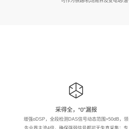
可作为铁路/机场周界及变电站/
采得全，“0”漏报
增强oDSP，全段检测DAS信号动态范围>50dB，领
先业界主流4倍，确保强弱信号都可无失真采集；专