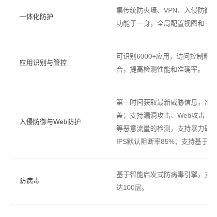
集传统防火墙、VPN、入侵防御、防
一体化防护
功能于一身，全局配置视图和一
可识别6000+应用，访问控制
应用识别与管控
合，提高检测性能和准确率。
第一时间获取最新威胁信息，准确
盖；支持漏洞攻击、Web攻击 (如
入侵防御与Web防护
等恶意流量的检测，支持暴力破解检
IPS默认阻断率85%；支持基
基于智能启发式防病毒引擎，支
防病毒
达100层。