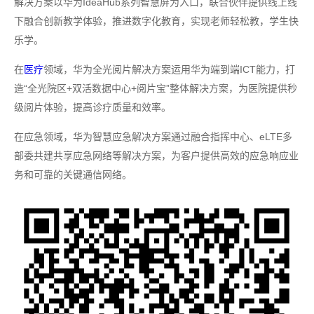
解决方案以华为IdeaHub系列智慧屏为入口，联合伙伴提供线上线
下融合创新教学体验，推进数字化教育，实现老师轻松教，学生快
乐学。
在
医疗
领域，华为全光阅片解决方案运用华为端到端ICT能力，打
造“全光院区+双活数据中心+阅片宝”整体解决方案，为医院提供秒
级阅片体验，提高诊疗质量和效率。
在应急领域，华为智慧应急解决方案通过融合指挥中心、eLTE多
部委共建共享应急网络等解决方案，为客户提供高效的应急响应业
务和可靠的关键通信网络。