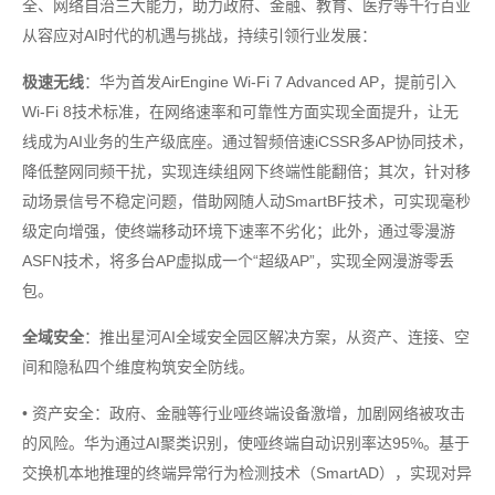
全、网络自治三大能力，助力政府、金融、教育、医疗等千行百业
从容应对AI时代的机遇与挑战，持续引领行业发展：
极速无线
：华为首发AirEngine Wi-Fi 7 Advanced AP，提前引入
Wi-Fi 8技术标准，在网络速率和可靠性方面实现全面提升，让无
线成为AI业务的生产级底座。通过智频倍速iCSSR多AP协同技术，
降低整网同频干扰，实现连续组网下终端性能翻倍；其次，针对移
动场景信号不稳定问题，借助网随人动SmartBF技术，可实现毫秒
级定向增强，使终端移动环境下速率不劣化；此外，通过零漫游
ASFN技术，将多台AP虚拟成一个“超级AP”，实现全网漫游零丢
包。
全域安全
：推出星河AI全域安全园区解决方案，从资产、连接、空
间和隐私四个维度构筑安全防线。
• 资产安全：政府、金融等行业哑终端设备激增，加剧网络被攻击
的风险。华为通过AI聚类识别，使哑终端自动识别率达95%。基于
交换机本地推理的终端异常行为检测技术（SmartAD），实现对异