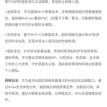
常行为的秒级检测与主动阻断，有效防止网络入侵。
• 连接安全：华为独家Wi-Fi密盾技术，在物理层彻底杜绝数据被抓
包，端到端MACsec叠加PQC（抗量子计算）算法，为数据传输提
供面向量子时代的长期安全保障。
• 空间安全：基于Wi-Fi CSI智能技术，园区网络可通过单AP检测
空间安全状态，实现对非法入侵活动的秒级检测。
• 隐私安全：针对非法影像设备，传统的检测和防护手段效率低、
漏检率高。华为推出灵眸防偷拍AP，以检测全、检测准、全天候
工作的三大优势，守护高管办公室、酒店客房等场所的商业机密和
个人隐私。
网络自治
：华为星河AI园区网络具备强大的AI自动化运维能力。通
过iFlow全流体验分析，端到端分钟级质差定界，全路径可视，体
验可观测；通过AI智能全局决策，分钟级定位，80%无线故障自闭
环。