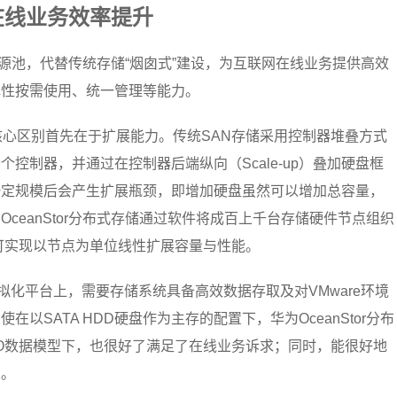
在线业务效率提升
储资源池，代替传统存储“烟囱式”建设，为互联网在线业务提供高效
弹性按需使用、统一管理等能力。
核心区别首先在于扩展能力。传统SAN存储采用控制器堆叠方式
控制器，并通过在控制器后端纵向（Scale-up）叠加硬盘框
一定规模后会产生扩展瓶颈，即增加硬盘虽然可以增加总容量，
ceanStor分布式存储通过软件将成百上千台存储硬件节点组织
池，可实现以节点为单位线性扩展容量与性能。
虚拟化平台上，需要存储系统具备高效数据存取及对VMware环境
以SATA HDD硬盘作为主存的配置下，华为OceanStor分布
/O数据模型下，也很好了满足了在线业务诉求；同时，能很好地
用。